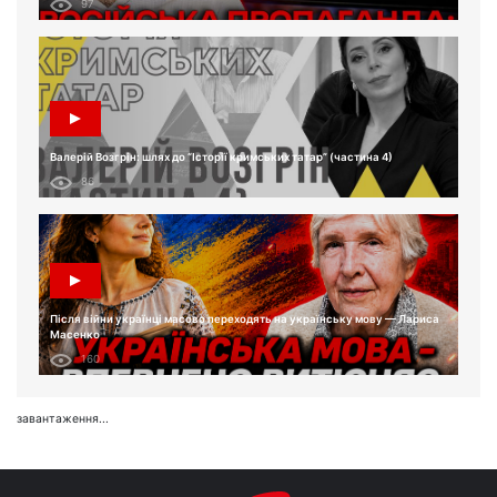
97
Валерій Возгрін: шлях до “Історії кримських татар” (частина 4)
86
Після війни українці масово переходять на українську мову — Лариса
Масенко
160
завантаження...