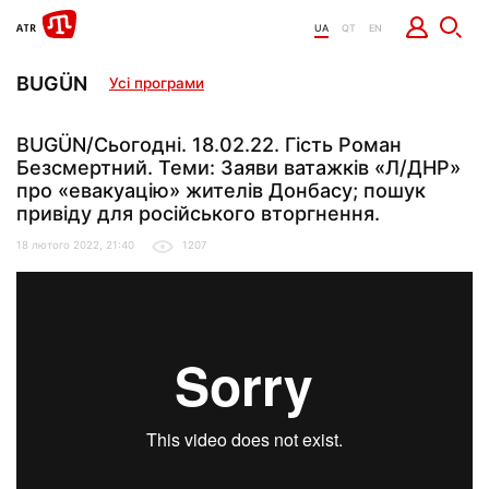
UA
QT
EN
BUGÜN
Усі програми
BUGÜN/Сьогодні. 18.02.22. Гість Роман
Безсмертний. Теми: Заяви ватажків «Л/ДНР»
про «евакуацію» жителів Донбасу; пошук
привіду для російського вторгнення.
18 лютого 2022, 21:40
1207