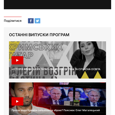
Поділитися
ОСТАННІ ВИПУСКИ ПРОГРАМ
«ІСТОРІЯ КРИМСЬКИХ ТАТАР» ВАЛЕРІЯ ВОЗГРІНА ТА СУЧАСНА ОСВІТА
78
Пропаганда Кремля сильніша за зброю? Пояснює Олег Магалецький