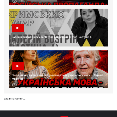
139
Валерій Возгрін: шлях до “Історії кримських татар” (частина 4)
128
Після війни українці масово переходять на українську мову — Лариса
Масенко
202
завантаження...