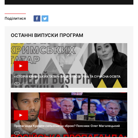
Поділитися
ОСТАННІ ВИПУСКИ ПРОГРАМ
«ІСТОРІЯ КРИМСЬКИХ ТАТАР» ВАЛЕРІЯ ВОЗГРІНА ТА СУЧАСНА ОСВІТА
61
Пропаганда Кремля сильніша за зброю? Пояснює Олег Магалецький
81