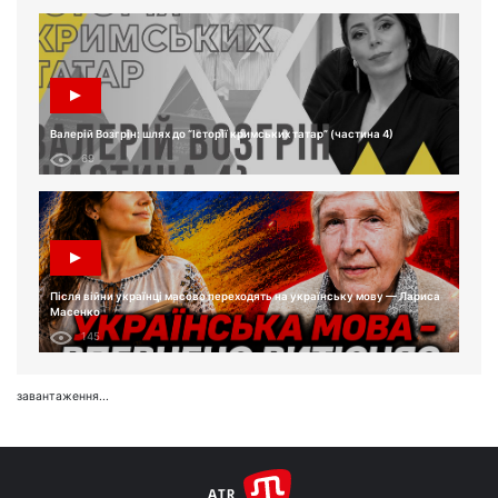
Валерій Возгрін: шлях до “Історії кримських татар” (частина 4)
69
Після війни українці масово переходять на українську мову — Лариса
Масенко
145
завантаження...