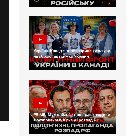
Українці Канади перетворили культуру
на зброю підтримки України
138
PRIME: Муждабаєв - про права людини
в окупованому Криму і розпад РФ
214