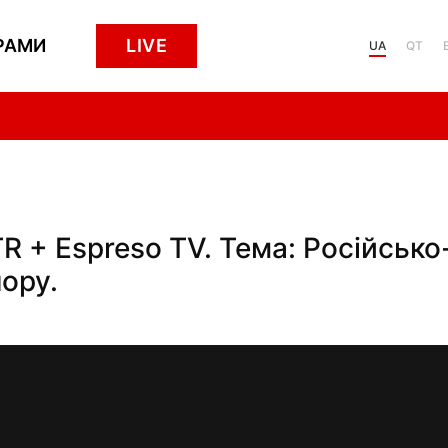
РАМИ
LIVE
UA
QT
R + Espreso TV. Тема: Російсько
пору.