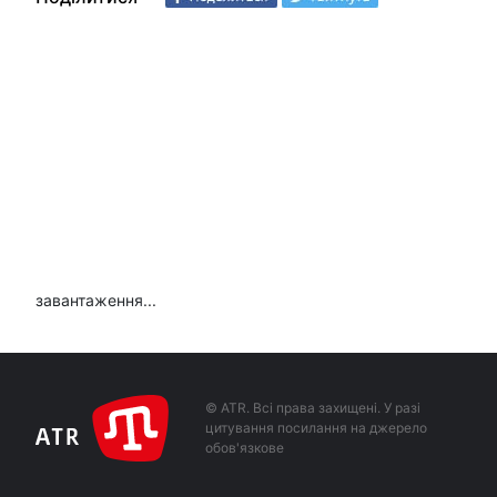
завантаження...
© ATR. Всі права захищені. У разі
цитування посилання на джерело
обов'язкове