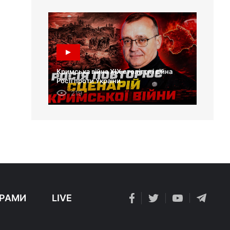
Кримська війна XIX століття і війна
Росії проти України
219
РАМИ
LIVE