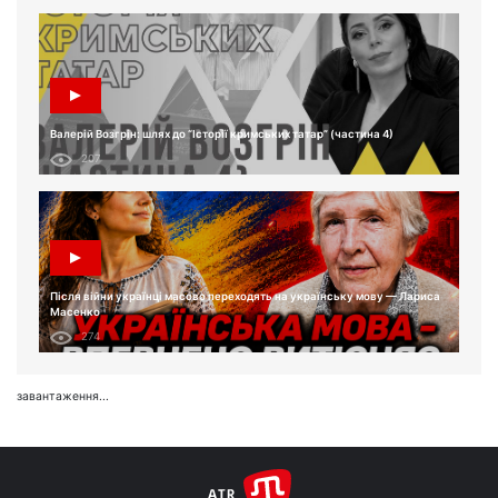
Валерій Возгрін: шлях до “Історії кримських татар” (частина 4)
207
Після війни українці масово переходять на українську мову — Лариса
Масенко
274
завантаження...