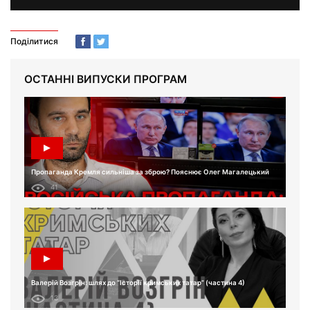
Поділитися
ОСТАННІ ВИПУСКИ ПРОГРАМ
Пропаганда Кремля сильніша за зброю? Пояснює Олег Магалецький
41
Валерій Возгрін: шлях до “Історії кримських татар” (частина 4)
13