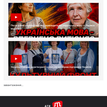
Після війни українці масово переходять на українську мову — Лариса
Масенко
113
Українці Канади перетворили культуру на зброю підтримки України
191
завантаження...