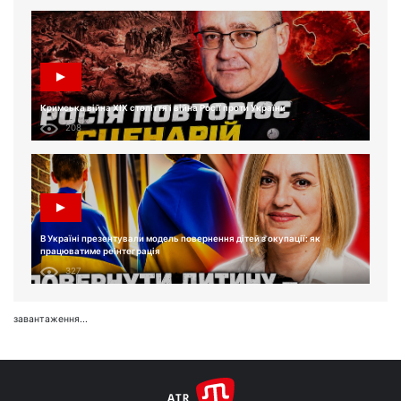
Кримська війна XIX століття і війна Росії проти України
208
В Україні презентували модель повернення дітей з окупації: як
працюватиме реінтеграція
327
завантаження...