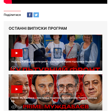
Поділитися
ОСТАННІ ВИПУСКИ ПРОГРАМ
Українці Канади перетворили культуру на зброю підтримки України
122
PRIME: Муждабаєв - про права людини в окупованому Криму і розпад
РФ
202