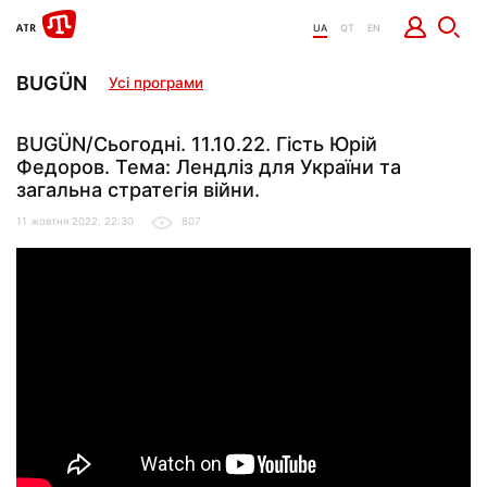
UA
QT
EN
BUGÜN
Усі програми
BUGÜN/Сьогодні. 11.10.22. Гість Юрій
Федоров. Тема: Лендліз для України та
загальна стратегія війни.
11 жовтня 2022, 22:30
807