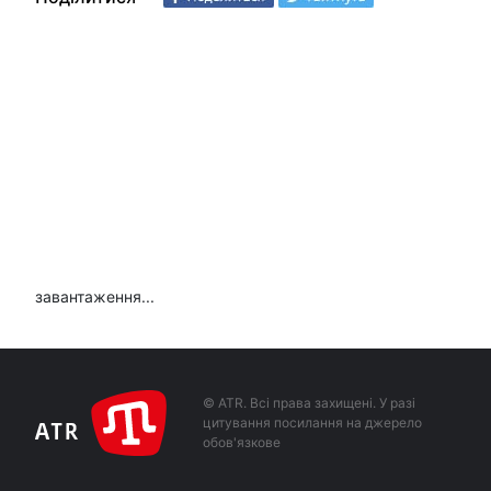
завантаження...
© ATR. Всі права захищені. У разі
цитування посилання на джерело
обов'язкове