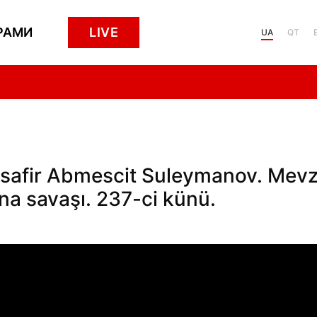
РАМИ
LIVE
UA
QT
safir Abmescit Suleymanov. Mevz
na savaşı. 237-ci künü.