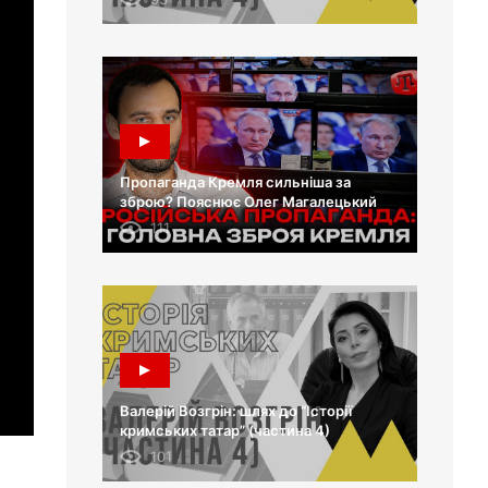
Пропаганда Кремля сильніша за
зброю? Пояснює Олег Магалецький
111
Валерій Возгрін: шлях до “Історії
кримських татар” (частина 4)
101