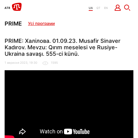
UA
QT
EN
PRIME
Усі програми
PRIME: Халілова. 01.09.23. Musafir Sinaver
Kadırov. Mevzu: Qırım meselesi ve Rusiye-
Ukraina savaşı. 555-ci künü.
1 вересня 2023, 19:30
1595