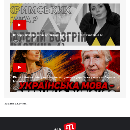
Валерій Возгрін: шлях до “Історії кримських татар” (частина 4)
56
Після війни українці масово переходять на українську мову — Лариса
Масенко
136
завантаження...