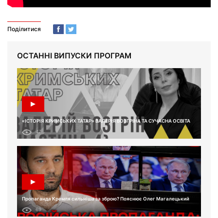
Поділитися
ОСТАННІ ВИПУСКИ ПРОГРАМ
«ІСТОРІЯ КРИМСЬКИХ ТАТАР» ВАЛЕРІЯ ВОЗГРІНА ТА СУЧАСНА ОСВІТА
47
Пропаганда Кремля сильніша за зброю? Пояснює Олег Магалецький
69