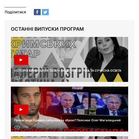
Поділитися
ОСТАННІ ВИПУСКИ ПРОГРАМ
«ІСТОРІЯ КРИМСЬКИХ ТАТАР» ВАЛЕРІЯ ВОЗГРІНА ТА СУЧАСНА ОСВІТА
141
Пропаганда Кремля сильніша за зброю? Пояснює Олег Магалецький
159