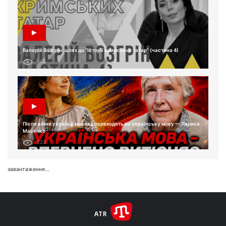
Валерій Возгрін: шлях до “Історії кримських татар” (частина 4)
145
Після війни українці масово переходять на українську мову — Лариса
Масенко
223
завантаження...