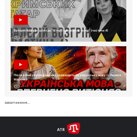
Валерій Возгрін: шлях до “Історії кримських татар” (частина 4)
277
Після війни українці масово переходять на українську мову — Лариса
Масенко
347
завантаження...