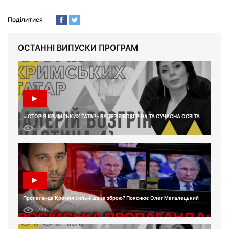
Поділитися
ОСТАННІ ВИПУСКИ ПРОГРАМ
«ІСТОРІЯ КРИМСЬКИХ ТАТАР» ВАЛЕРІЯ ВОЗГРІНА ТА СУЧАСНА ОСВІТА
266
Пропаганда Кремля сильніша за зброю? Пояснює Олег Магалецький
284