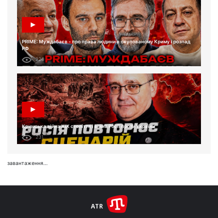
PRIME: Муждабаєв - про права людини в окупованому Криму і розпад
РФ
226
Кримська війна XIX століття і війна Росії проти України
231
завантаження...