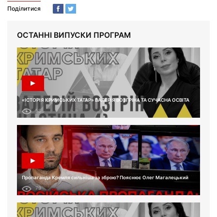
Поділитися
ОСТАННІ ВИПУСКИ ПРОГРАМ
«ІСТОРІЯ КРИМСЬКИХ ТАТАР» ВАЛЕРІЯ ВОЗГРІНА ТА СУЧАСНА ОСВІТА
58
Пропаганда Кремля сильніша за зброю? Пояснює Олег Магалецький
79