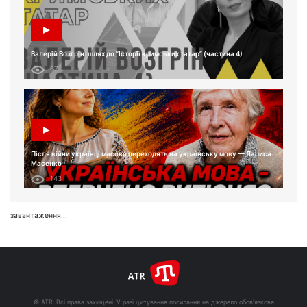
Валерій Возгрін: шлях до “Історії кримських татар” (частина 4)
67
Після війни українці масово переходять на українську мову — Лариса
Масенко
143
завантаження...
© ATR. Всі права захищені. У разі цитування посилання на джерело обов'язкове