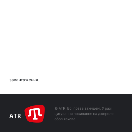
завантаження...
© ATR. Всі права захищені. У разі
цитування посилання на джерело
обов'язкове