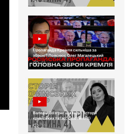
Пропаганда Кремля сильніша за
зброю? Пояснює Олег Магалецький
61
Валерій Возгрін: шлях до “Історії
кримських татар” (частина 4)
51