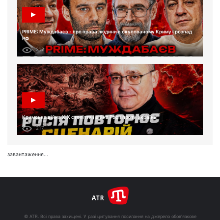
PRIME: Муждабаєв - про права людини в окупованому Криму і розпад
РФ
212
Кримська війна XIX століття і війна Росії проти України
217
завантаження...
© ATR. Всі права захищені. У разі цитування посилання на джерело обов'язкове