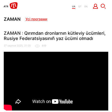
UA
QT
EN
ZAMAN
Усі програми
ZAMAN : Qırımdan dronlarnın kütleviy ücümleri,
Rusiye Federatsiyasınıñ yaz ücümi olmadı
27 серпня 2025, 21:00
849