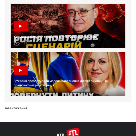
Кримська війна XIX століття і війна Росії проти України
199
В Україні презентували модель повернення дітей з окупації: як
працюватиме реінтеграція
318
завантаження...