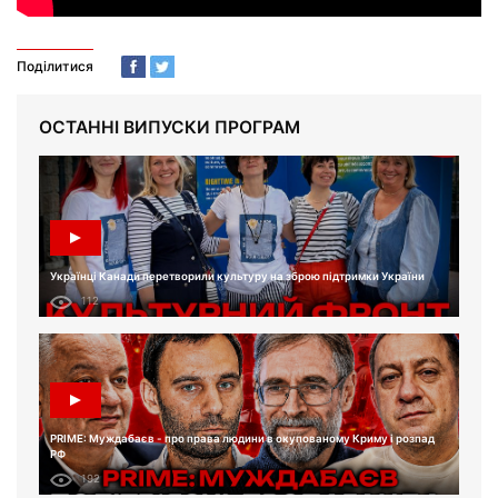
Поділитися
ОСТАННІ ВИПУСКИ ПРОГРАМ
Українці Канади перетворили культуру на зброю підтримки України
112
PRIME: Муждабаєв - про права людини в окупованому Криму і розпад
РФ
192