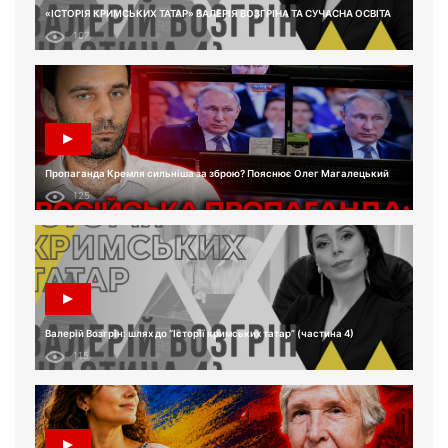
«ІСТОРІЯ КРИМСЬКИХ ТАТАР» ВАЛЕРІЯ ВОЗГРІНА ТА СУЧАСНА ОСВІТА
107
Пропаганда Кремля сильніша за зброю? Пояснює Олег Магалецький
125
Валерій Возгрін: шлях до “Історії кримських татар” (частина 4)
115