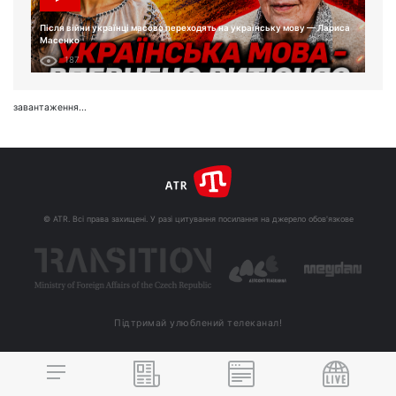
Після війни українці масово переходять на українську мову — Лариса
Масенко
187
завантаження...
© ATR. Всі права захищені. У разі цитування посилання на джерело обов'язкове
Підтримай улюблений телеканал!