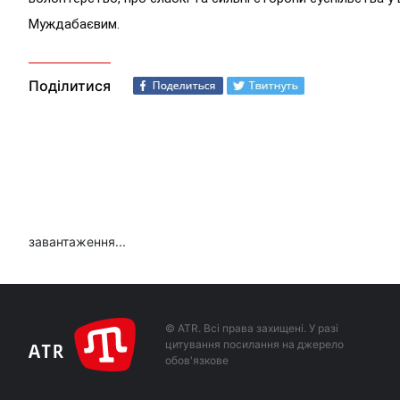
Муждабаєвим.
Поділитися
завантаження...
© ATR. Всі права захищені. У разі
цитування посилання на джерело
обов'язкове