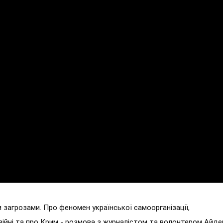
 загрозами. Про феномен української самоорганізації,
 війні та про Крим - розмова з журналістом та волонтером Айд