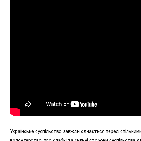
Українське суспільство завжди єднається перед спільними
волонтерство, про слабкі та сильні сторони суспільства у