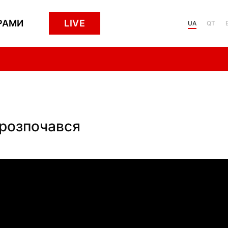
РАМИ
LIVE
UA
QT
е розпочався