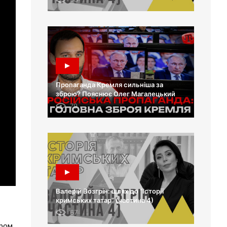
Пропаганда Кремля сильніша за
зброю? Пояснює Олег Магалецький
79
Валерій Возгрін: шлях до “Історії
кримських татар” (частина 4)
67
ером