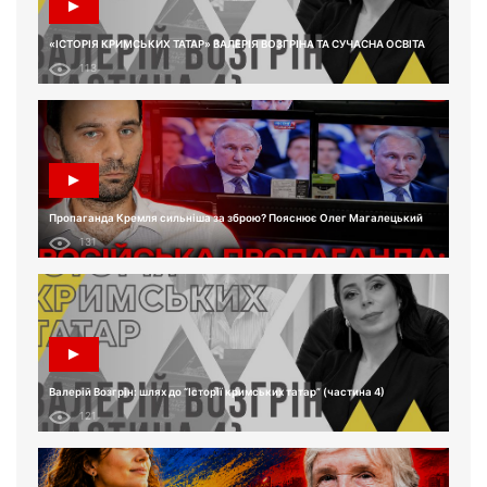
«ІСТОРІЯ КРИМСЬКИХ ТАТАР» ВАЛЕРІЯ ВОЗГРІНА ТА СУЧАСНА ОСВІТА
113
Пропаганда Кремля сильніша за зброю? Пояснює Олег Магалецький
131
Валерій Возгрін: шлях до “Історії кримських татар” (частина 4)
121