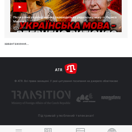
Після війни українці масово переходять на українську мову — Лариса
Масенко
193
завантаження...
© ATR. Всі права захищені. У разі цитування посилання на джерело обов'язкове
Підтримай улюблений телеканал!