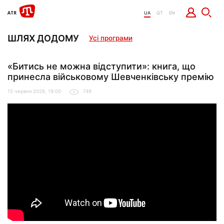
UA
QT
EN
ШЛЯХ ДОДОМУ
Усі програми
«Битись не можна відступити»: книга, що
принесла військовому Шевченківську премію
15 червня 2026, 19:00
749