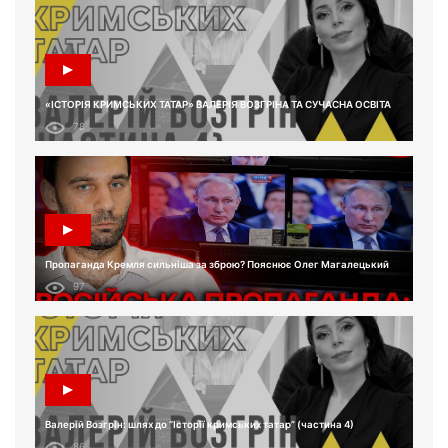
«ІСТОРІЯ КРИМСЬКИХ ТАТАР» ВАЛЕРІЯ ВОЗГРІНА ТА СУЧАСНА ОСВІТА
78
Пропаганда Кремля сильніша за зброю? Пояснює Олег Магалецький
97
Валерій Возгрін: шлях до “Історії кримських татар” (частина 4)
86