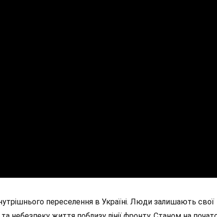
утрішнього переселення в Україні. Люди залишають свої
 та небезпеку життя поблизу лінії фронту. Станом на почат