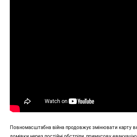
Повномасштабна війна продовжує змінювати карту вн
домівки через постійні обстріли, примусову евакуацію