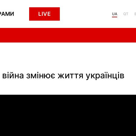
РАМИ
LIVE
UA
QT
 війна змінює життя українців