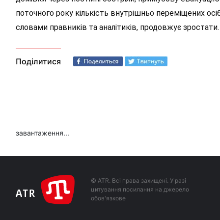
поточного року кількість внутрішньо переміщених осіб 
словами правників та аналітиків, продовжує зростати.
Поділитися
завантаження...
© ATR. Всі права захищені. У разі
цитування посилання на джерело
обов'язкове