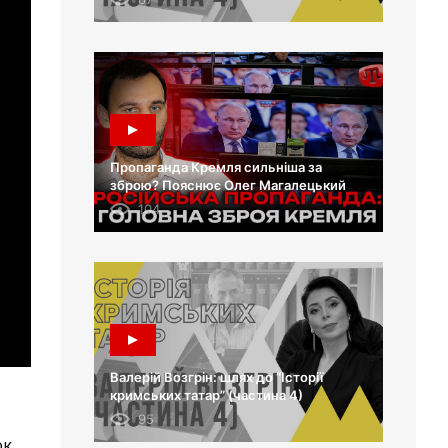
Пропаганда Кремля сильніша за
зброю? Пояснює Олег Магалецький
104
Валерій Возгрін: шлях до “Історії
кримських татар” (частина 4)
95
ок