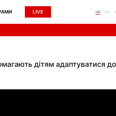
РАМИ
LIVE
UA
QT
помагають дітям адаптуватися д