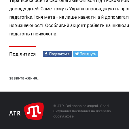
Українська освіта сьогодні змінюється під тиском нов
досвіду дітей. Саме тому в Україні впроваджують про
педагогіки. Їхня мета - не лише навчати, а й допомаг
невизначеності. Особливий акцент роблять на інклюзи
педагогів і психологів.
Поділитися
завантаження...
© ATR. Всі права захищені. У разі
цитування посилання на джерело
обов'язкове