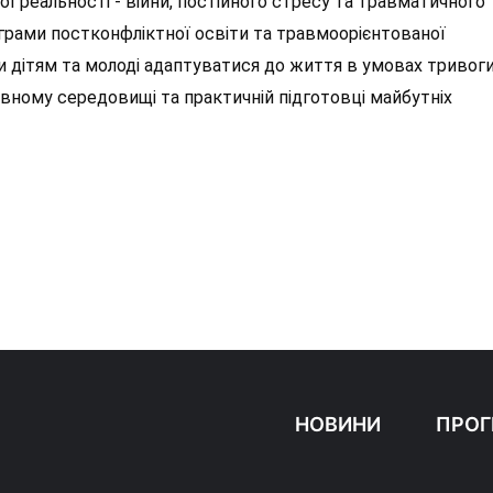
ої реальності - війни, постійного стресу та травматичного
грами постконфліктної освіти та травмоорієнтованої
ати дітям та молоді адаптуватися до життя в умовах тривоги
вному середовищі та практичній підготовці майбутніх
НОВИНИ
ПРОГ