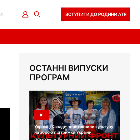
ВСТУПИТИ ДО РОДИНИ ATR
EN
ОСТАННІ ВИПУСКИ
о
ПРОГРАМ
Українці Канади перетворили культуру
на зброю підтримки України
93