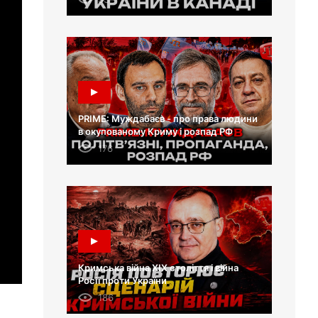
PRIME: Муждабаєв - про права людини
в окупованому Криму і розпад РФ
176
Кримська війна XIX століття і війна
Росії проти України
186