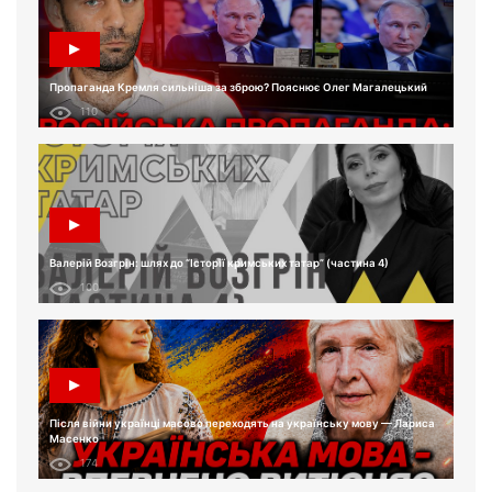
Пропаганда Кремля сильніша за зброю? Пояснює Олег Магалецький
110
Валерій Возгрін: шлях до “Історії кримських татар” (частина 4)
100
Після війни українці масово переходять на українську мову — Лариса
Масенко
174