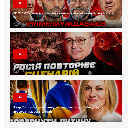
PRIME: Муждабаєв - про права людини в окупованому Криму і розпад
РФ
180
Кримська війна XIX століття і війна Росії проти України
188
В Україні презентували модель повернення дітей з окупації: як
працюватиме реінтеграція
306