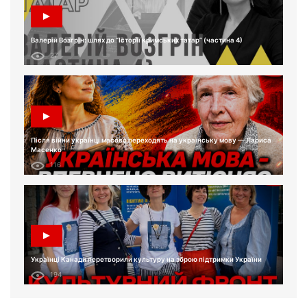
Валерій Возгрін: шлях до “Історії кримських татар” (частина 4)
27
Після війни українці масово переходять на українську мову — Лариса
Масенко
116
Українці Канади перетворили культуру на зброю підтримки України
194