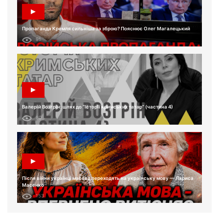
Пропаганда Кремля сильніша за зброю? Пояснює Олег Магалецький
91
Валерій Возгрін: шлях до “Історії кримських татар” (частина 4)
80
Після війни українці масово переходять на українську мову — Лариса
Масенко
153