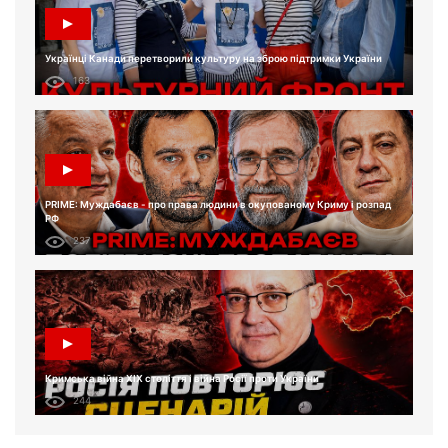
Українці Канади перетворили культуру на зброю підтримки України
163
PRIME: Муждабаєв - про права людини в окупованому Криму і розпад
РФ
237
Кримська війна XIX століття і війна Росії проти України
244