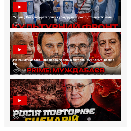
Українці Канади перетворили культуру на зброю підтримки України
167
PRIME: Муждабаєв - про права людини в окупованому Криму і розпад
РФ
241
Кримська війна XIX століття і війна Росії проти України
247