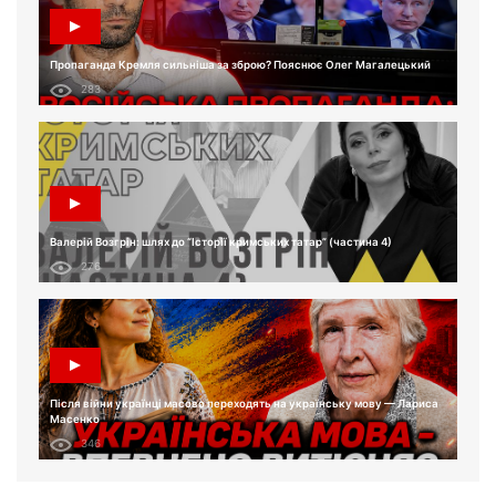
Пропаганда Кремля сильніша за зброю? Пояснює Олег Магалецький
283
Валерій Возгрін: шлях до “Історії кримських татар” (частина 4)
276
Після війни українці масово переходять на українську мову — Лариса
Масенко
346