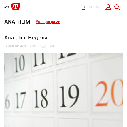
UA
QT
EN
ANA TILIM
Усі програми
Ana tilim. Неделя
18 вересня 2015, 12:00
13657