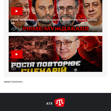
PRIME: Муждабаєв - про права людини в окупованому Криму і розпад
РФ
218
Кримська війна XIX століття і війна Росії проти України
222
завантаження...