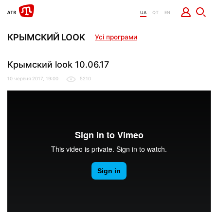
UA
QT
EN
КРЫМСКИЙ LOOK
Усі програми
Крымский look 10.06.17
10 червня 2017, 19:00
5210
Krimskiy_Look_10.06_logo_720p
from
It Dep
on
Vimeo
.