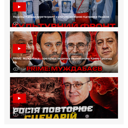
Українці Канади перетворили культуру на зброю підтримки України
176
PRIME: Муждабаєв - про права людини в окупованому Криму і розпад
РФ
254
Кримська війна XIX століття і війна Росії проти України
269