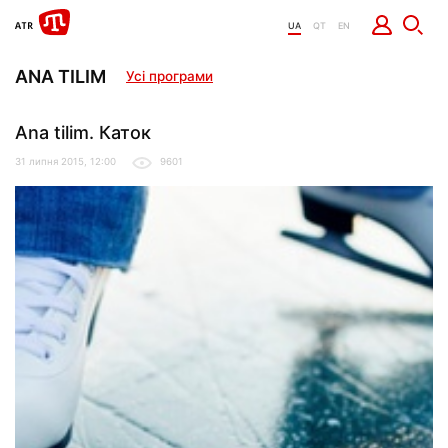
UA
QT
EN
ANA TILIM
Усі програми
Ana tilim. Каток
31 липня 2015, 12:00
9601