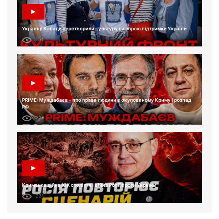
Українці Канади перетворили культуру на зброю підтримки України
151
PRIME: Муждабаєв - про права людини в окупованому Криму і розпад
РФ
226
Кримська війна XIX століття і війна Росії проти України
231