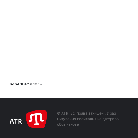
завантаження...
© ATR. Всі права захищені. У разі
цитування посилання на джерело
обов'язкове