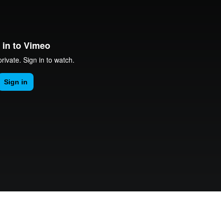
t Dep
on
Vimeo
.