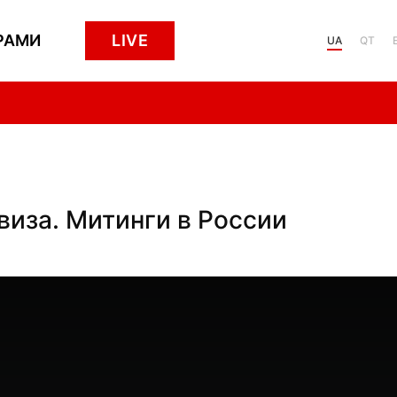
РАМИ
LIVE
UA
QT
виза. Митинги в России