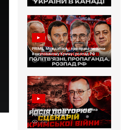
PRIME: Муждабаєв - про права людини
в окупованому Криму і розпад РФ
198
Кримська війна XIX століття і війна
Росії проти України
204