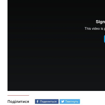
Крымский look. Праздник Безвиза. Митинги в России
from
I
Поділитися