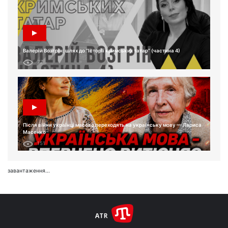
Валерій Возгрін: шлях до “Історії кримських татар” (частина 4)
77
Після війни українці масово переходять на українську мову — Лариса
Масенко
151
завантаження...