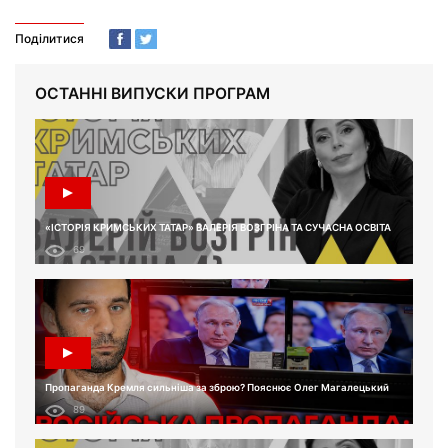
Поділитися
ОСТАННІ ВИПУСКИ ПРОГРАМ
«ІСТОРІЯ КРИМСЬКИХ ТАТАР» ВАЛЕРІЯ ВОЗГРІНА ТА СУЧАСНА ОСВІТА
69
Пропаганда Кремля сильніша за зброю? Пояснює Олег Магалецький
89