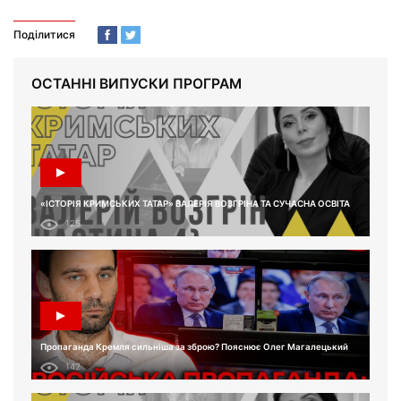
Поділитися
ОСТАННІ ВИПУСКИ ПРОГРАМ
«ІСТОРІЯ КРИМСЬКИХ ТАТАР» ВАЛЕРІЯ ВОЗГРІНА ТА СУЧАСНА ОСВІТА
125
Пропаганда Кремля сильніша за зброю? Пояснює Олег Магалецький
142