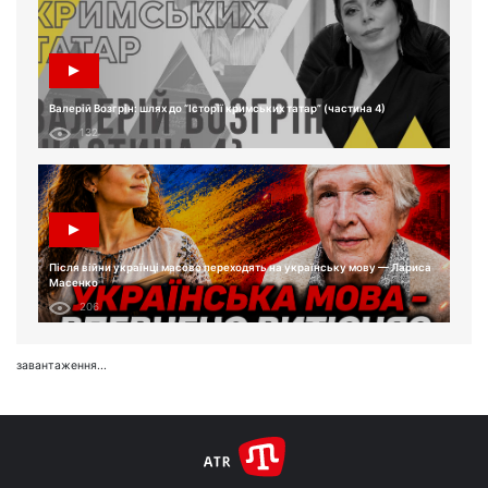
Валерій Возгрін: шлях до “Історії кримських татар” (частина 4)
132
Після війни українці масово переходять на українську мову — Лариса
Масенко
206
завантаження...