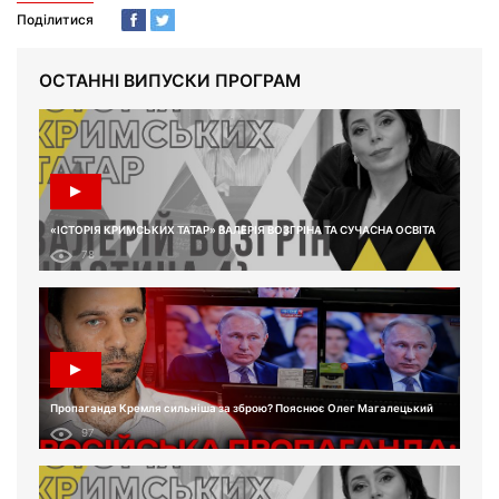
Поділитися
ОСТАННІ ВИПУСКИ ПРОГРАМ
«ІСТОРІЯ КРИМСЬКИХ ТАТАР» ВАЛЕРІЯ ВОЗГРІНА ТА СУЧАСНА ОСВІТА
78
Пропаганда Кремля сильніша за зброю? Пояснює Олег Магалецький
97