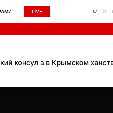
РАМИ
LIVE
UA
QT
кий консул в в Крымском ханств