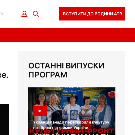
ВСТУПИТИ ДО РОДИНИ ATR
EN
ОСТАННІ ВИПУСКИ
е.
ПРОГРАМ
Українці Канади перетворили культуру
на зброю підтримки України
118