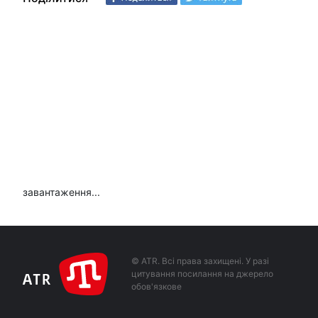
завантаження...
© ATR. Всі права захищені. У разі
цитування посилання на джерело
обов'язкове