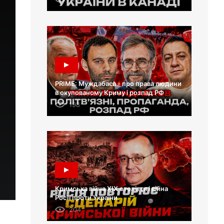
PRIME: Муждабаєв - про права людини
в окупованому Криму і розпад РФ
198
Кримська війна XIX століття і війна
Росії проти України
204