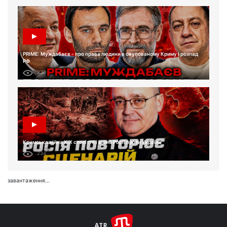
PRIME: Муждабаєв - про права людини в окупованому Криму і розпад
РФ
230
Кримська війна XIX століття і війна Росії проти України
234
завантаження...