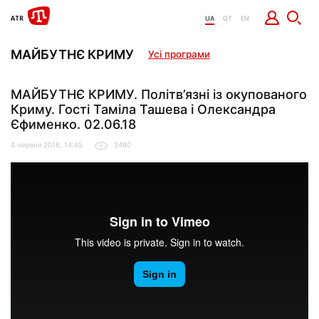
UA
QT
EN
МАЙБУТНЄ КРИМУ
Усі програми
МАЙБУТНЄ КРИМУ. Політв’язні із окупованого
Криму. Гості Таміла Ташева і Олександра
Єфименко. 02.06.18
4 червня 2018, 14:45
3480