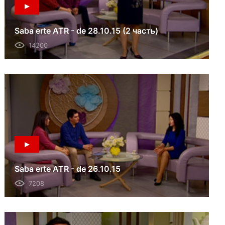
Saba erte ATR - de 28.10.15 (2 часть)
14200
Saba erte ATR - de 26.10.15
7208