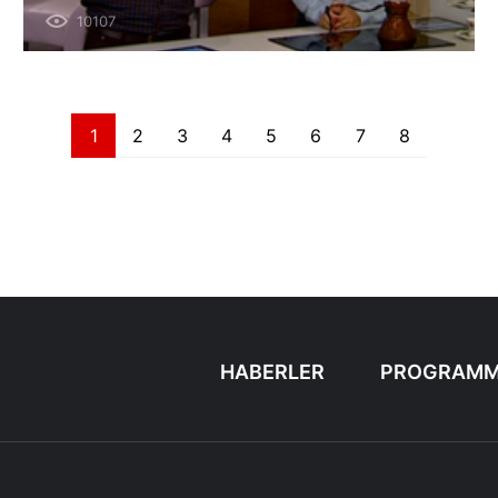
10107
1
2
3
4
5
6
7
8
HABERLER
PROGRAMM