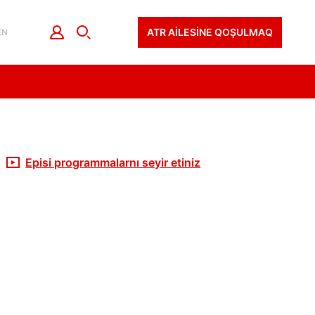
ATR AİLESİNE QOŞULMAQ
EN
Episi programmalarnı seyir etiniz