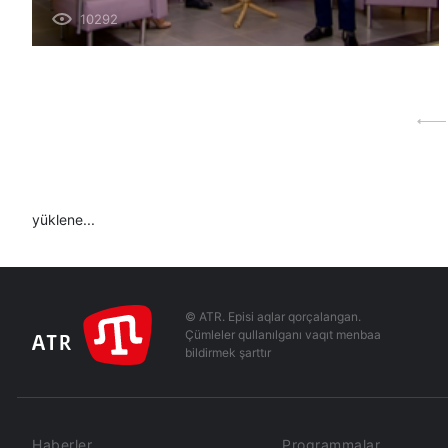
10292
yüklene...
© ATR. Episi aqlar qorçalangan.
Çümleler qullanılganı vaqıt menbaa
bildirmek şarttır
Haberler
Programmalar