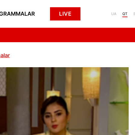
GRAMMALAR
LIVE
UA
QT
alar