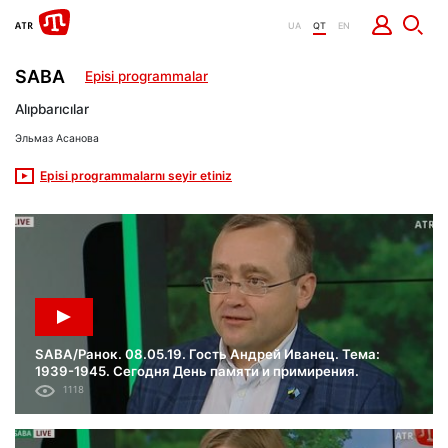
UA
QT
EN
SABA
Episi programmalar
Alıpbarıcılar
Эльмаз Асанова
Episi programmalarnı seyir etiniz
SABA/Ранок. 08.05.19. Гость Андрей Иванец. Тема:
1939-1945. Сегодня День памяти и примирения.
1118