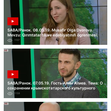
SABA/Ранок. 08.05.19. Musafir Olga Dvorova.
Mevzu: Qırımtatar tili ve edebiyatınıñ ögrenmesi.
1107
SABA/Ранок. 07.05.19. Гость Алим Алиев. Тема: О
сохранении крымскотатарского культурного
достояния.
1159