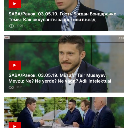
SABA/Ранок. 03.05.19. Гость Богдан Бондаренко.
Темы: Как оккупанты запретили въезд
Джемилеву в Крым; угроза раздачи российских
1106
паспортов украинцам.
SABA/Ранок. 03.05.19. Musafir Tair Musayev.
Mevzu: Ne? Ne yerde? Ne vaqıt? Adlı intelektual
oyunı.
1131