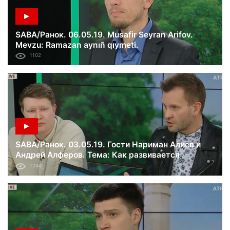
SABA/Ранок. 06.05.19. Musafir Seyran Arifov.
Mevzu: Ramazan aynıñ qıymeti.
1102
SABA/Ранок. 03.05.19. Гости Нариман Алиев и
Андрей Алферов. Тема: Как развивается
крымскотатарское кино?
1244