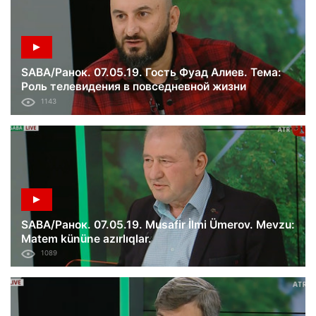
SABA/Ранок. 07.05.19. Гость Фуад Алиев. Тема:
Роль телевидения в повседневной жизни
укаринцев.
1143
SABA/Ранок. 07.05.19. Musafir İlmi Ümerov. Mevzu:
Matem kününe azırlıqlar.
1089