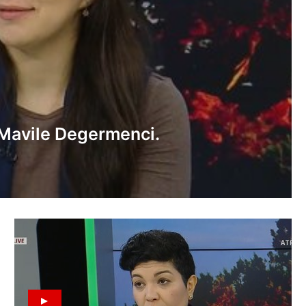
 Mavile Degermenci.
 Bazarovnıñ evinde
ñ neticeleri.