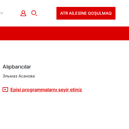
ATR AİLESİNE QOŞULMAQ
EN
Alıpbarıcılar
Эльмаз Асанова
Episi programmalarnı seyir etiniz