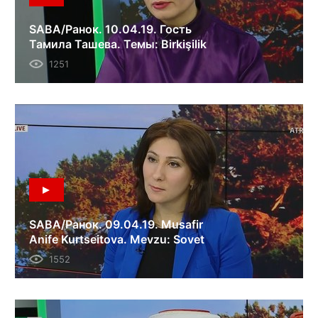
SABA/Ранок. 10.04.19. Гость
Тамила Ташева. Темы: Birkişilik
narazılıqta iştirak etüv.
1251
Милитаризация Крыма, как
оккупанты отравляют сознание
крымцев.
SABA/Ранок. 09.04.19. Musafir
Anife Kurtseitova. Mevzu: Sovet
devirinde sürgünlikke oğrağan
1552
halqlarınıñ hatırısına resim yarışı.