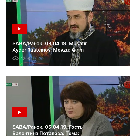
SABA/Ранок. 08.04.19. Musafir
Ayder Rustemov. Mevzu: Qırım
müftiliginiñ FSB ile işbirligi.
1208
SABA/Ранок. 05.04.19. Гость
Валентина Потапова. Тема: