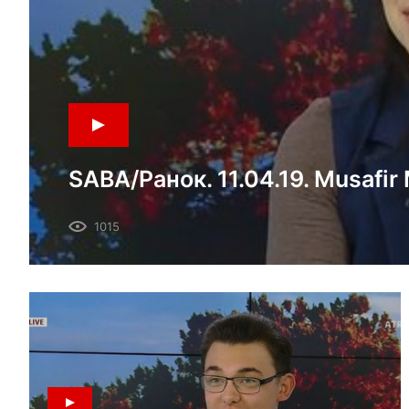
SABA/Ранок. 11.04.19. Musafir
Mevzular: 27 mart künü Farhod
1015
tintüv; “Veciye Kaşka” davasını