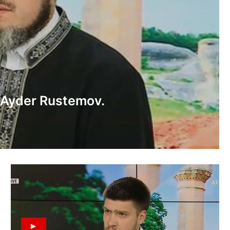
 Ayder Rustemov.
 camisi ve onıñ tarihi;
niñ teşkil etilüvi ve