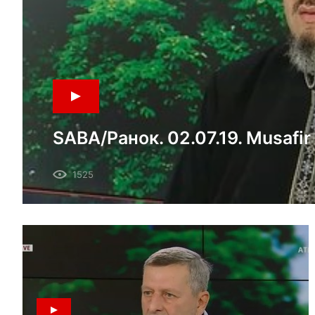
SABA/Ранок. 02.07.19. Musafir
Mevzular: Kezlev şeeriniñ Cuma
1525
Qırım musulmanları diniy idaresi
faaliyeti.