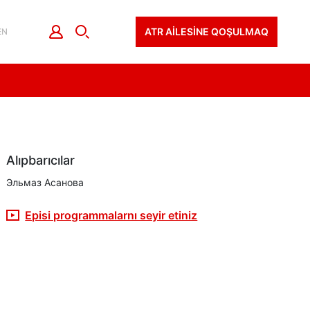
ATR AİLESİNE QOŞULMAQ
EN
Alıpbarıcılar
Эльмаз Асанова
Episi programmalarnı seyir etiniz