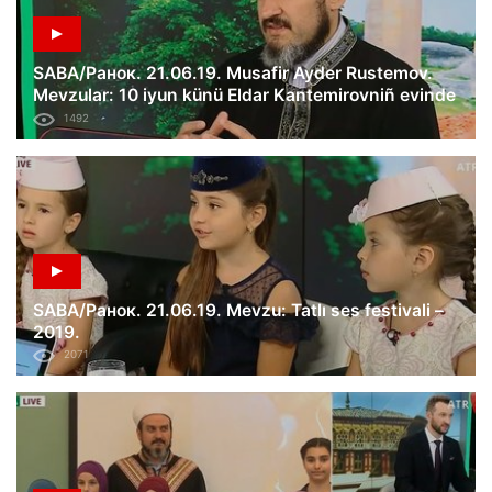
SABA/Ранок. 21.06.19. Musafir Ayder Rustemov.
Mevzular: 10 iyun künü Eldar Kantemirovniñ evinde
tintüv; akimiyet içün mesüliyet.
1492
SABA/Ранок. 21.06.19. Mevzu: Tatlı ses festivali –
2019.
2071