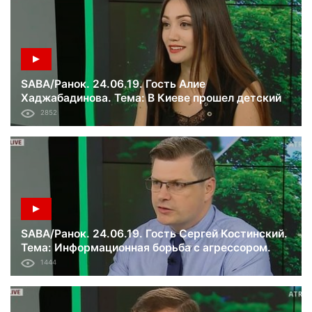
SABA/Ранок. 24.06.19. Гость Алие
Хаджабадинова. Тема: В Киеве прошел детский
крымскотатарский фестиваль «Tatlı ses».
2852
SABA/Ранок. 24.06.19. Гость Сергей Костинский.
Тема: Информационная борьба с агрессором.
Вещание на Крым.
1444