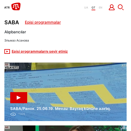
UA
QT
EN
SABA
Episi programmalar
Alıpbarıcılar
Эльмаз Асанова
Episi programmalarnı seyir etiniz
SABA/Ранок. 25.06.19. Mevzu: Bayraq kününe azırlıq.
1326