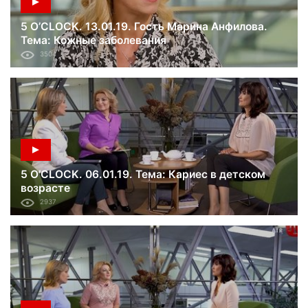
5 O’CLOCK. 13.01.19. Гость Марина Анфилова.
Тема: Кожные заболевания
3504
5 O’CLOCK. 06.01.19. Тема: Кариес в детском
возрасте
2937