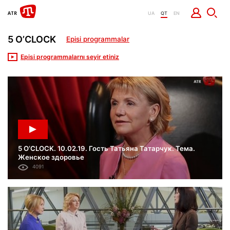
UA
QT
EN
5 O’CLOCK
Episi programmalar
Episi programmalarnı seyir etiniz
5 O’CLOCK. 10.02.19. Гость Татьяна Татарчук. Тема.
Женское здоровье
4091