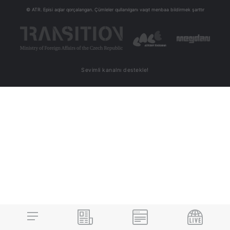
© ATR. Episi aqlar qorçalangan. Çümleler qullanılganı vaqıt menbaa bildirmek şarttır
Sevimli kanalnı destekle!