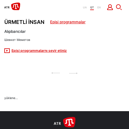
UA
QT
EN
ÜRMETLİ İNSAN
Episi programmalar
Alıpbarıcılar
Шевкет Меметов
Episi programmalarnı seyir etiniz
yüklene...