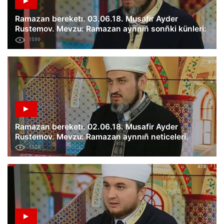
Ramazan bereketı. 03.06.18. Musafir Ayder
Rustemov. Mevzu: Ramazan aynnıñ sonñki künleri:
añı aynıñ közetüvi.
1599
Ramazan bereketı. 02.06.18. Musafir Ayder
Rustemov. Mevzu: Ramazan aynnıñ neticeleri.
1526