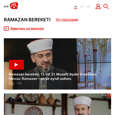
UA
QT
EN
RAMAZAN BEREKETI
Усі програми
Дивитись усі випуски
Ramazan bereketı. 13.04.21. Musafir Ayder Rustemov.
Mevzu: Ramazan – on bir aynıñ sultanı.
1160