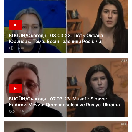
BUGÜN/Сьогодні. 08.03.23. Гість Оксана
Юринець. Тема: Воєнні злочини Росії: чи
дочекаються українці Нюрнберзького процесу –
1098
2.
BUGÜN/Сьогодні. 07.03.23. Musafir Sinaver
Kadırov. Mevzu: Qırım meselesi ve Rusiye-Ukraina
savaşı. 378-ci künü.
1095