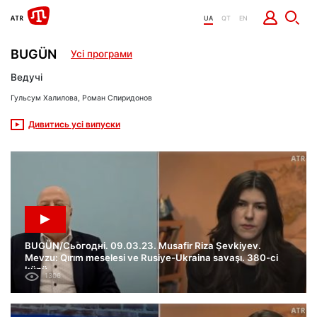
UA
QT
EN
BUGÜN
Усі програми
Ведучі
Гульсум Халилова, Роман Спиридонов
Дивитись усі випуски
BUGÜN/Сьогодні. 09.03.23. Musafir Riza Şevkiyev.
Mevzu: Qırım meselesi ve Rusiye-Ukraina savaşı. 380-ci
künü.
1306