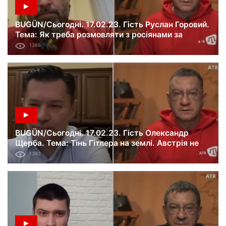
BUGÜN/Сьогодні. 17.02.23. Гість Руслан Горовий.
Тема: Як треба розмовляти з росіянами за
кордоном.
1366
BUGÜN/Сьогодні. 17.02.23. Гість Олександр
Щерба. Тема: Тінь Гітлера на землі. Австрія не
пройшла денацифікацію.
1392