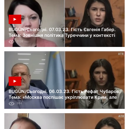
BUGÜN/Сьогодні. 07.03.23. Гість Євгенія Габер.
Тема: Зовнішня політика Туреччини у контексті
війни Росії проти України.
1126
BUGÜN/Сьогодні. 06.03.23. Гість Рефат Чубаров.
Тема: «Москва поспішає укріплювати Крим, але
його звільнення неминуче».
984