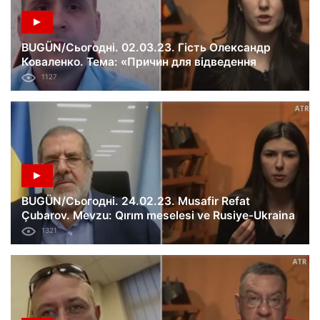
BUGÜN/Сьогодні. 02.03.23. Гість Олександр
Коваленко. Тема: «Причин для відведення
українських військ під Бахмутом немає. Оборона
1127
міста щільна та ефективна».
BUGÜN/Сьогодні. 24.02.23. Musafir Refat
Çubarov. Mevzu: Qırım meselesi ve Rusiye-Ukraina
savaşı. 366-ci künü.
1321