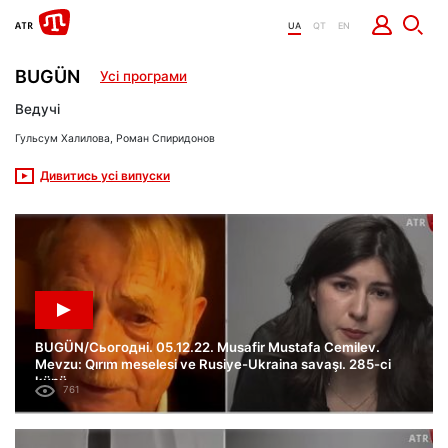
UA
QT
EN
BUGÜN
Усі програми
Ведучі
Гульсум Халилова, Роман Спиридонов
Дивитись усі випуски
BUGÜN/Сьогодні. 05.12.22. Musafir Mustafa Cemilev.
Mevzu: Qırım meselesi ve Rusiye-Ukraina savaşı. 285-ci
künü.
761