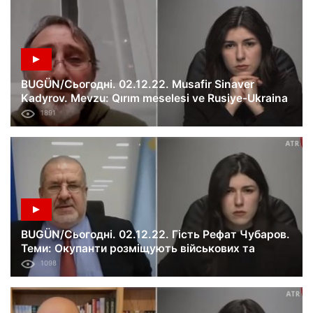
BUGÜN/Сьогодні. 02.12.22. Musafir Sinaver
Kadyrov. Mevzu: Qırım meselesi ve Rusiye-Ukraina
savaşı. 282-ci künü.
1891
BUGÜN/Сьогодні. 02.12.22. Гість Рефат Чубаров.
Теми: Окупанти розміщують військових та
озброєння у північному Криму; чи можливі
1098
переговори по Криму.