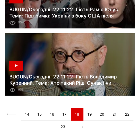
BUGÜN/Сьогодні. 22.11.22. Гість Раміс Юнус.
Теми: Підтримка України з боку США після
виборів у Конгрес; позиція Заходу щодо перемог
954
України.
BUGÜN/Сьогодні. 22.11.22. Гість Володимир
Куренний. Тема: Хто такий Ріші Сунак і чи
продожить він політику Джонсона щодо
958
підтримки України.
14
15
16
17
18
19
20
21
22
23