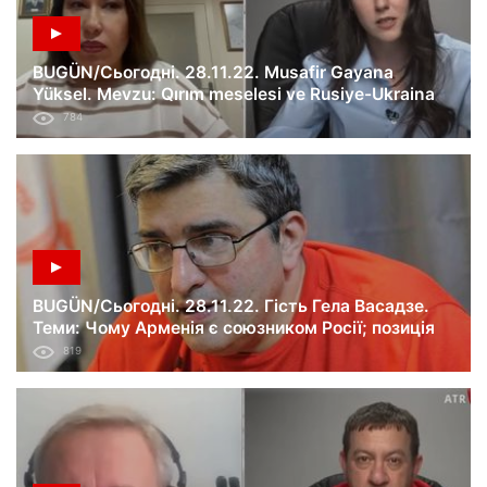
BUGÜN/Сьогодні. 28.11.22. Musafir Gayana
Yüksel. Mevzu: Qırım meselesi ve Rusiye-Ukraina
savaşı. 278-ci künü.
784
BUGÜN/Сьогодні. 28.11.22. Гість Гела Васадзе.
Теми: Чому Арменія є союзником Росії; позиція
Грузії у війні Росії проти України.
819