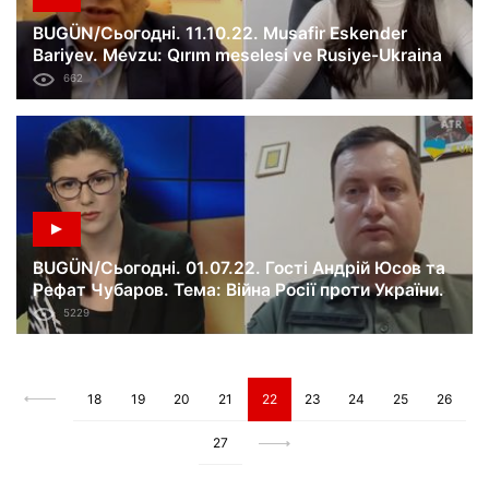
BUGÜN/Сьогодні. 11.10.22. Musafir Eskender
Bariyev. Mevzu: Qırım meselesi ve Rusiye-Ukraina
savaşı. 230-ci künü.
662
BUGÜN/Сьогодні. 01.07.22. Гості Андрій Юсов та
Рефат Чубаров. Тема: Війна Росії проти України.
День 128-й.
5229
18
19
20
21
22
23
24
25
26
27