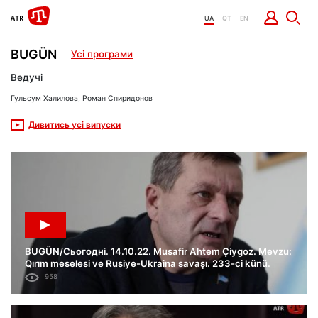
UA
QT
EN
BUGÜN
Усі програми
Ведучі
Гульсум Халилова, Роман Спиридонов
Дивитись усі випуски
BUGÜN/Сьогодні. 14.10.22. Musafir Ahtem Çiygoz. Mevzu:
Qırım meselesi ve Rusiye-Ukraina savaşı. 233-ci künü.
958